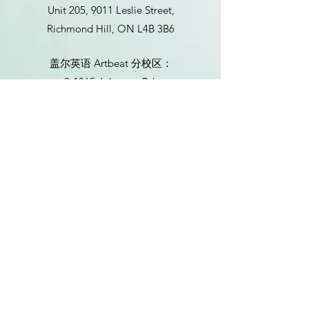
Unit 205, 9011 Leslie Street,
Richmond Hill, ON L4B 3B6
盖尔英语 Artbeat 分校区：
3-1365 Johnston Rd,
White Rock, BC V4B 3Z3
​T:
+1 778-350-0699
(温哥华)
+1 647-622-8860
(加拿大)
info@gearenglish.com
客服