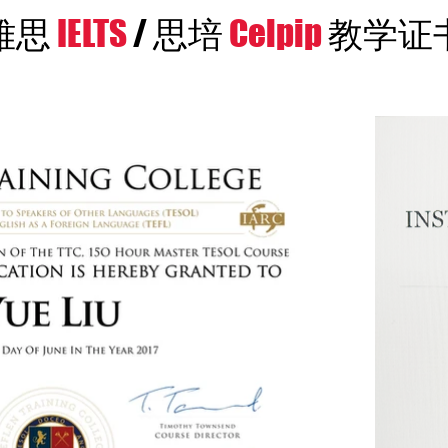
雅思
IELTS
/ 思培
Celpip
教学证